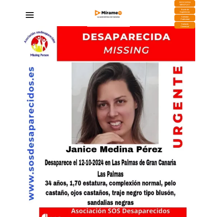
DESCARGA
MIRAPLAY
Buzón de
Sugerencias
Contratar
Publicidad
Contacto
Comercial