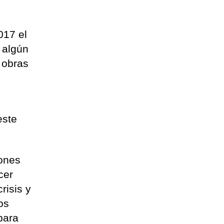
017 el
 algún
 obras
este
lones
cer
risis y
os
para