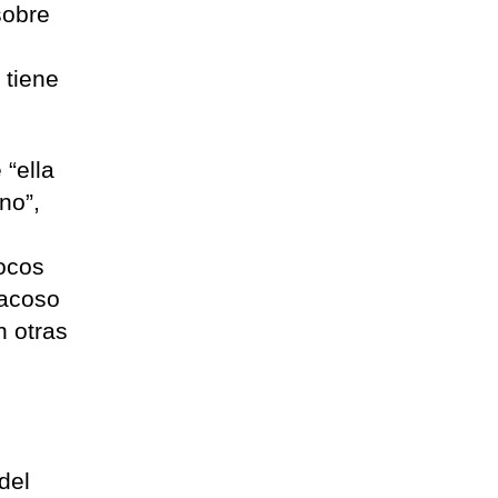
sobre
 tiene
 “ella
no”,
pocos
 acoso
n otras
del