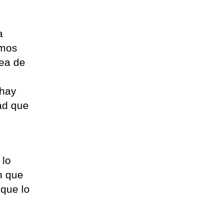
a
amos
sea de
 hay
ad que
 lo
n que
 que lo