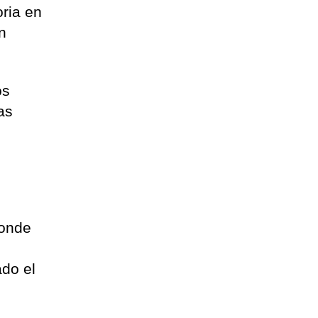
oria en
n
os
as
donde
do el