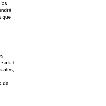
 los
ondrá
a que
es
ersidad
ocales,
o de