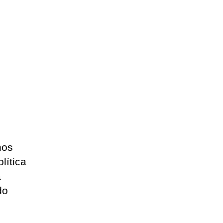
hos
lítica
a
do