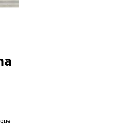
s
na
 que