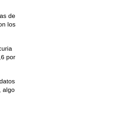
nas de
on los
curia
,6 por
 datos
, algo