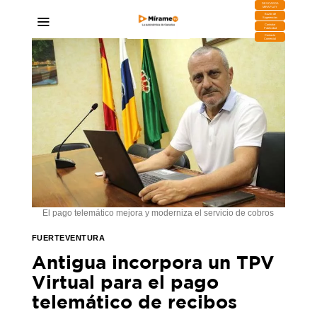
DESCARGA
MIRAPLAY
Buzón de
Sugerencias
Contratar
Publicidad
Contacto
Comercial
El pago telemático mejora y moderniza el servicio de cobros
FUERTEVENTURA
Antigua incorpora un TPV
Virtual para el pago
telemático de recibos