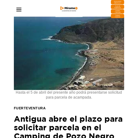
DESCARGA
MIRAPLAY
Buzón de
Sugerencias
Contratar
Publicidad
Contacto
Comercial
Hasta el 5 de abril del presente año podrá presentarse solicitud
para parcela de acampada.
FUERTEVENTURA
Antigua abre el plazo para
solicitar parcela en el
Camping de Pozo Negro