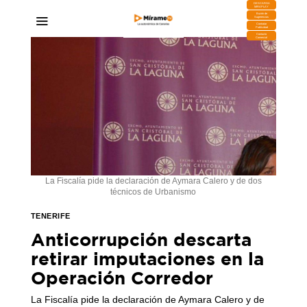
DESCARGA
MIRAPLAY
Buzón de
Sugerencias
Contratar
Publicidad
Contacto
Comercial
La Fiscalía pide la declaración de Aymara Calero y de dos
técnicos de Urbanismo
TENERIFE
Anticorrupción descarta
retirar imputaciones en la
Operación Corredor
La Fiscalía pide la declaración de Aymara Calero y de