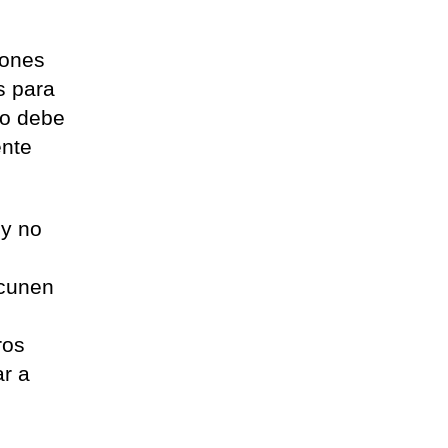
iones
s para
vo debe
ente
 y no
acunen
ros
ar a