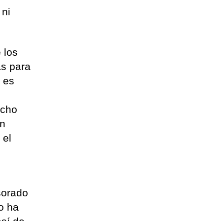
 ni
 los
as para
o es
echo
an
 el
sorado
o ha