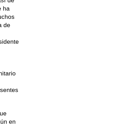
así de
e ha
muchos
a de
o
sidente
itario
esentes
que
aún en