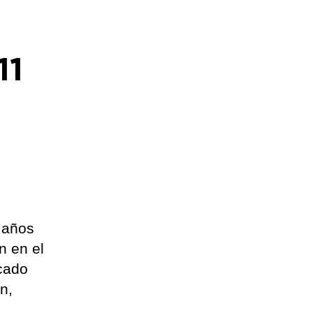
11
 años
n en el
icado
n,