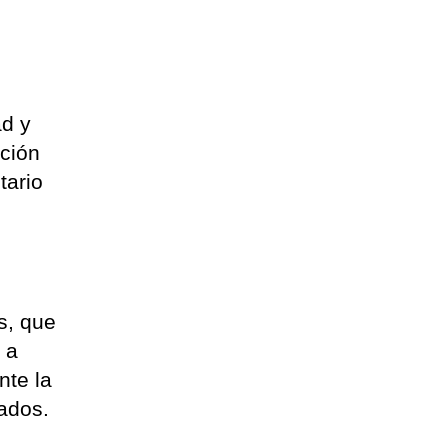
ad y
pción
tario
s, que
 a
nte la
ados.