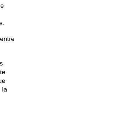
ue
s.
entre
os
te
ue
 la