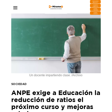
DESCARGA
MIRAPLAY
Buzón de
Sugerencias
Contratar
Publicidad
Contacto
Comercial
Un docente impartiendo clase. /Archivo
SOCIEDAD
ANPE exige a Educación la
reducción de ratios el
próximo curso y mejoras