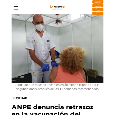
DESCARGA
MIRAPLAY
Buzón de
Sugerencias
Contratar
Publicidad
Contacto
Comercial
Alerta de que muchos docentes están siendo citados para la
segunda dosis después de las 12 semanas recomendadas
SOCIEDAD
ANPE denuncia retrasos
en la vacunación del