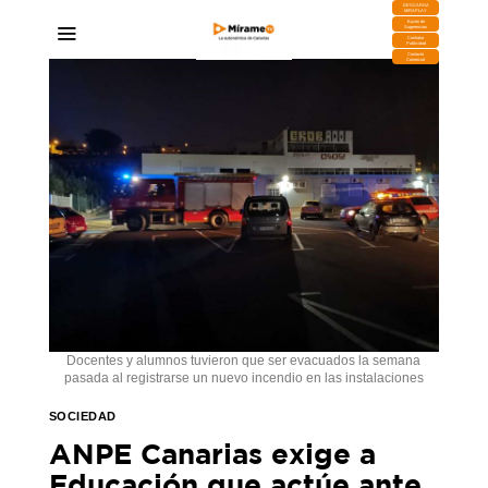
DESCARGA
MIRAPLAY
Buzón de
Sugerencias
Contratar
Publicidad
Contacto
Comercial
Docentes y alumnos tuvieron que ser evacuados la semana
pasada al registrarse un nuevo incendio en las instalaciones
SOCIEDAD
ANPE Canarias exige a
Educación que actúe ante