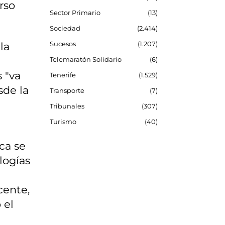
rso
Sector Primario
13
Sociedad
2.414
Sucesos
1.207
la
Telemaratón Solidario
6
 "va
Tenerife
1.529
sde la
Transporte
7
Tribunales
307
Turismo
40
ca se
logías
cente,
 el