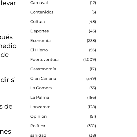
llevar
Carnaval
12
Contenidos
3
Cultura
48
Deportes
43
pués
Economía
238
 medio
El Hierro
56
 de
Fuerteventura
1.009
Gastronomía
17
ir si
Gran Canaria
349
La Gomera
33
La Palma
186
s de
Lanzarote
128
Opinión
51
Política
301
ones
sanidad
38