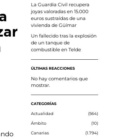
La Guardia Civil recupera
a
joyas valoradas en 15.000
euros sustraídas de una
vivienda de Güímar
zar
Un fallecido tras la explosión
a
de un tanque de
combustible en Telde
ÚLTIMAS REACCIONES
No hay comentarios que
mostrar.
CATEGORÍAS
Actualidad
564
Ámbito
10
tando
Canarias
1.794