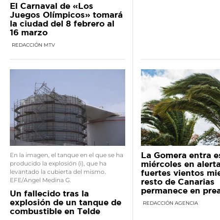
El Carnaval de «Los
Juegos Olímpicos» tomará
la ciudad del 8 febrero al
16 marzo
REDACCIÓN MTV
La Gomera entra e
En la imagen, el tanque en el que se ha
miércoles en alert
producido la explosión (i), que ha
levantado la cubierta del mismo.
fuertes vientos mi
EFE/Angel Medina G.
resto de Canarias
permanece en prea
Un fallecido tras la
explosión de un tanque de
REDACCIÓN AGENCIA
combustible en Telde