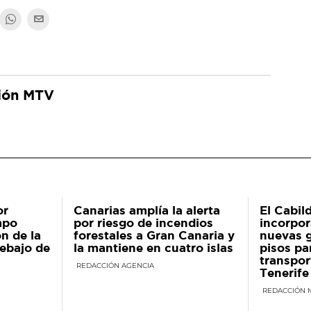
ión MTV
or
Canarias amplía la alerta
El Cabil
mpo
por riesgo de incendios
incorpor
n de la
forestales a Gran Canaria y
nuevas 
ebajo de
la mantiene en cuatro islas
pisos pa
transpor
REDACCIÓN AGENCIA
Tenerife
REDACCIÓN 