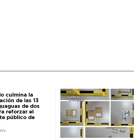
do culmina la
ación de las 13
guaguas de dos
ra reforzar el
te público de
MTV