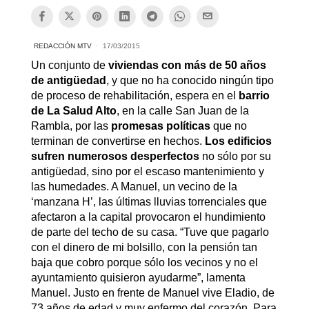
REDACCIÓN MTV
17/03/2015
Un conjunto de
viviendas con más de 50 años
de antigüedad
, y que no ha conocido ningún tipo
de proceso de rehabilitación, espera en el
barrio
de La Salud Alto
, en la calle San Juan de la
Rambla, por las
promesas políticas
que no
terminan de convertirse en hechos.
Los edificios
sufren numerosos desperfectos
no sólo por su
antigüedad, sino por el escaso mantenimiento y
las humedades. A Manuel, un vecino de la
‘manzana H’, las últimas lluvias torrenciales que
afectaron a la capital provocaron el hundimiento
de parte del techo de su casa. “Tuve que pagarlo
con el dinero de mi bolsillo, con la pensión tan
baja que cobro porque sólo los vecinos y no el
ayuntamiento quisieron ayudarme”, lamenta
Manuel. Justo en frente de Manuel vive Eladio, de
73 años de edad y muy enfermo del corazón. Para