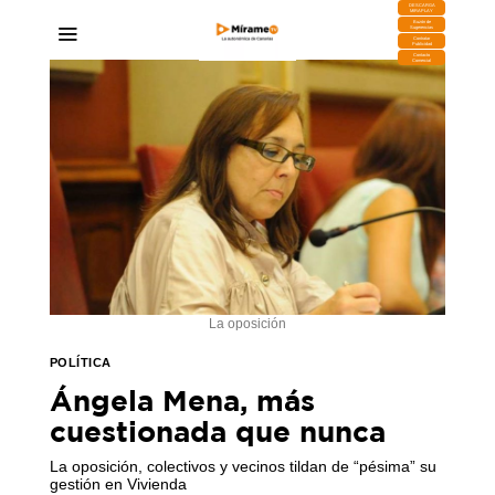
DESCARGA
MIRAPLAY
Buzón de
Sugerencias
Contratar
Publicidad
Contacto
Comercial
La oposición
POLÍTICA
Ángela Mena, más
cuestionada que nunca
La oposición, colectivos y vecinos tildan de “pésima” su
gestión en Vivienda