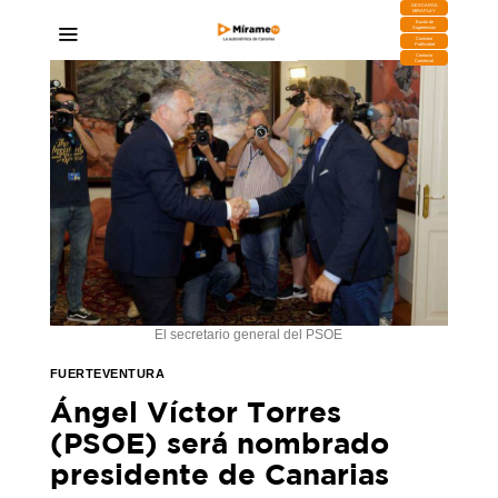
DESCARGA
MIRAPLAY
Buzón de
Sugerencias
Contratar
Publicidad
Contacto
Comercial
El secretario general del PSOE
FUERTEVENTURA
Ángel Víctor Torres
(PSOE) será nombrado
presidente de Canarias