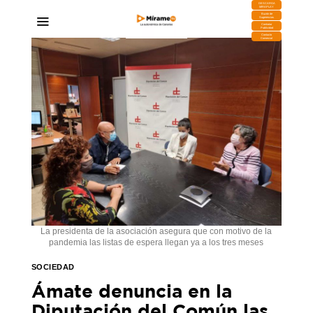
DESCARGA
MIRAPLAY
Buzón de
Sugerencias
Contratar
Publicidad
Contacto
Comercial
La presidenta de la asociación asegura que con motivo de la
pandemia las listas de espera llegan ya a los tres meses
SOCIEDAD
Ámate denuncia en la
Diputación del Común las