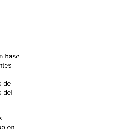
en base
ntes
s de
s del
s
ue en