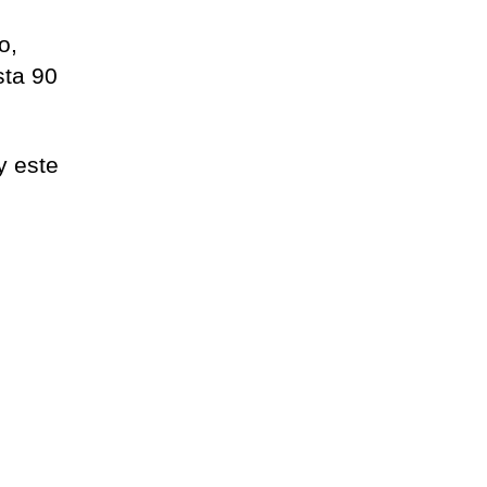
o,
sta 90
y este