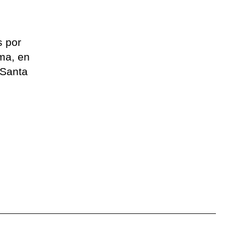
s por
lma, en
 Santa