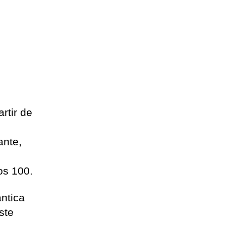
rtir de
ante,
os 100.
antica
ste