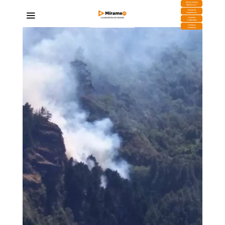
DESCARGA
MIRAPLAY
Buzón de
Sugerencias
Contratar
Publicidad
Contacto
Comercial