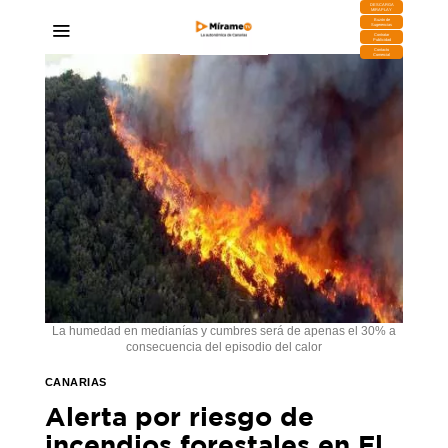
DESCARGA
MIRAPLAY
Buzón de
Sugerencias
Contratar
Publicidad
Contacto
Comercial
La humedad en medianías y cumbres será de apenas el 30% a
consecuencia del episodio del calor
CANARIAS
Alerta por riesgo de
incendios forestales en El