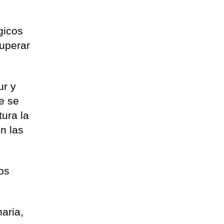
gicos
uperar
ur y
e se
tura la
n las
os
aria,