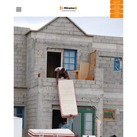
DESCARGA
MIRAPLAY
Buzón de
Sugerencias
Contratar
Publicidad
Contacto
Comercial