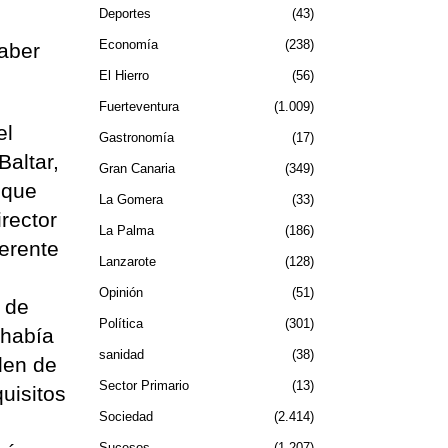
Deportes
43
Economía
238
haber
El Hierro
56
Fuerteventura
1.009
el
Gastronomía
17
Baltar,
Gran Canaria
349
 que
La Gomera
33
rector
La Palma
186
erente
Lanzarote
128
Opinión
51
 de
Política
301
 había
sanidad
38
den de
Sector Primario
13
uisitos
Sociedad
2.414
Sucesos
1.207