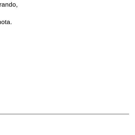
rando,
nota.