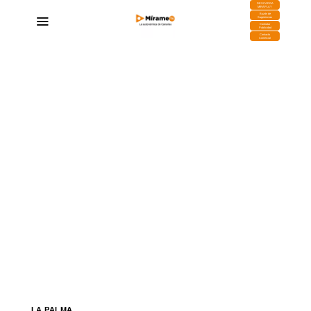
DESCARGA
MIRAPLAY
Buzón de
Sugerencias
Contratar
Publicidad
Contacto
Comercial
LA PALMA