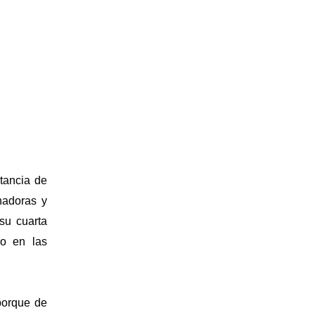
tancia de
nadoras y
su cuarta
so en las
porque de