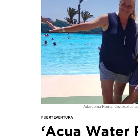
Adargoma Hernández explicó que
FUERTEVENTURA
‘Acua Water P