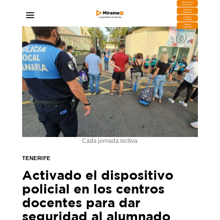
DESCARGA
MIRAPLAY
Buzón de
Sugerencias
Contratar
Publicidad
Contacto
Comercial
Cada jornada lectiva
TENERIFE
Activado el dispositivo
policial en los centros
docentes para dar
seguridad al alumnado