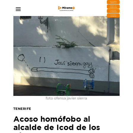
DESCARGA
MIRAPLAY
Buzón de
Sugerencias
Contratar
Publicidad
Contacto
Comercial
foto ofensa javier sierra
TENERIFE
Acoso homófobo al
alcalde de Icod de los