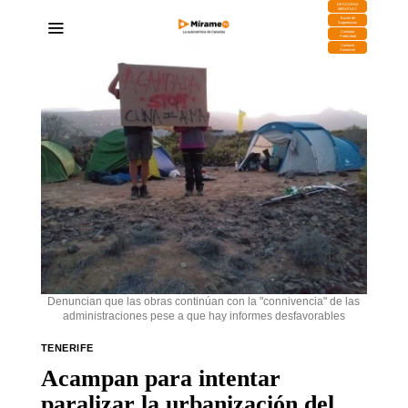
DESCARGA
MIRAPLAY
Buzón de
Sugerencias
Contratar
Publicidad
Contacto
Comercial
Denuncian que las obras continúan con la "connivencia" de las
administraciones pese a que hay informes desfavorables
TENERIFE
Acampan para intentar
paralizar la urbanización del