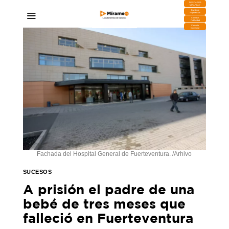
DESCARGA
MIRAPLAY
Buzón de
Sugerencias
Contratar
Publicidad
Contacto
Comercial
Fachada del Hospital General de Fuerteventura. /Arhivo
SUCESOS
A prisión el padre de una
bebé de tres meses que
falleció en Fuerteventura