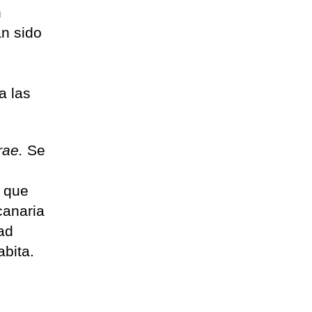
n
an sido
a las
rae.
Se
a que
canaria
dad
bita.