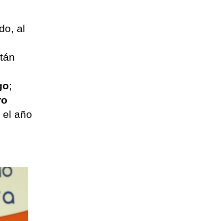
do, al
stán
u
go
;
ro
 el año