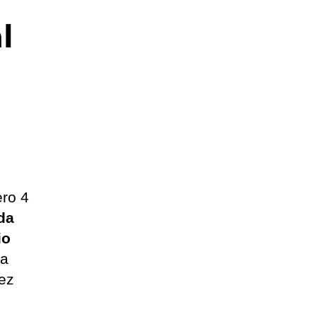
l
ero 4
nda
io
ia
uez