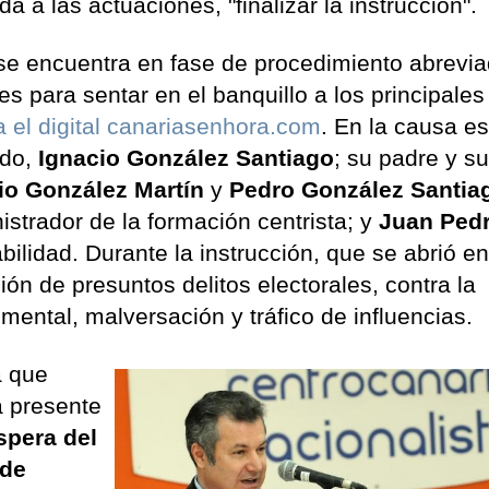
a a las actuaciones, "finalizar la instrucción".
e encuentra en fase de procedimiento abrevia
tes para sentar en el banquillo a los principales
 el digital canariasenhora.com
. En la causa e
ido,
Ignacio González Santiago
; su padre y s
io González Martín
y
Pedro González Santia
nistrador de la formación centrista; y
Juan Ped
bilidad. Durante la instrucción, que se abrió en
ón de presuntos delitos electorales, contra la
ental, malversación y tráfico de influencias.
a que
la presente
spera del
 de