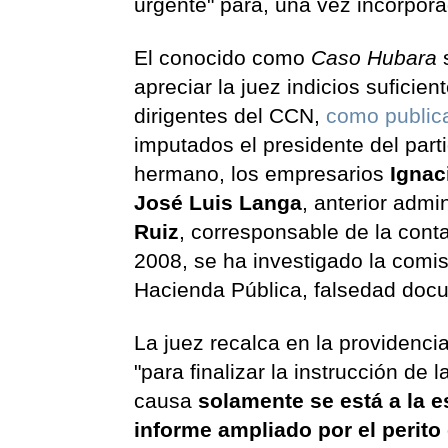
urgente" para, una vez incorporad
El conocido como
Caso Hubara
s
apreciar la juez indicios suficien
dirigentes del CCN,
como publica
imputados el presidente del part
hermano, los empresarios
Ignac
José Luis Langa
, anterior admi
Ruiz
, corresponsable de la conta
2008, se ha investigado la comisi
Hacienda Pública, falsedad docum
La juez recalca en la providenci
"para finalizar la instrucción de 
causa
solamente se está a la e
informe ampliado por el perito