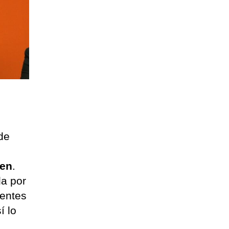
 de
ien
.
da por
ientes
í lo