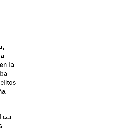
a,
la
en la
aba
elitos
ña
ficar
s