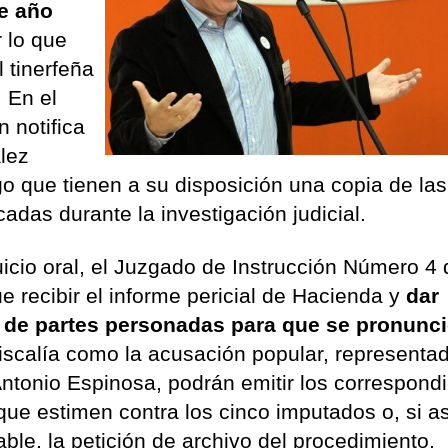
te año
r lo que
l tinerfeña
. En el
 notifica
lez
o que tienen a su disposición una copia de las
cadas durante la investigación judicial.
juicio oral, el Juzgado de Instrucción Número 4
e recibir el informe pericial de Hacienda y
dar
to de partes personadas para que se pronunc
iscalía como la acusación popular, representa
tonio Espinosa, podrán emitir los correspond
 que estimen contra los cinco imputados o, si as
ble, la petición de archivo del procedimiento.