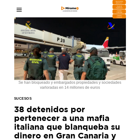
DESCARGA
MIRAPLAY
Buzón de
Sugerencias
Contratar
Publicidad
Contacto
Comercial
Se han bloqueado y embargados propiedades y sociedades
varloradas en 14 millones de euros
SUCESOS
38 detenidos por
pertenecer a una mafia
italiana que blanqueba su
dinero en Gran Canaria y