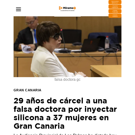
DESCARGA
MIRAPLAY
Buzón de
Sugerencias
Contratar
Publicidad
Contacto
Comercial
falsa doctora gc
GRAN CANARIA
29 años de cárcel a una
falsa doctora por inyectar
silicona a 37 mujeres en
Gran Canaria