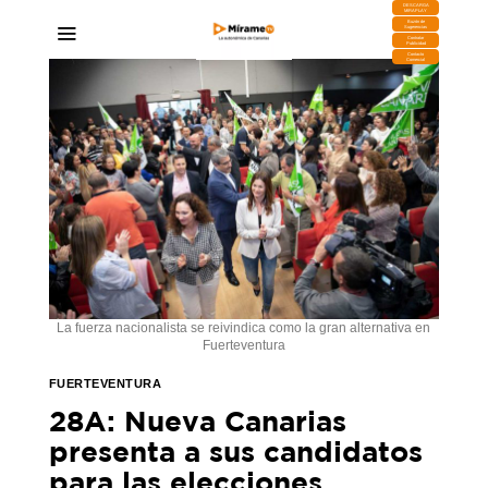
DESCARGA
MIRAPLAY
Buzón de
Sugerencias
Contratar
Publicidad
Contacto
Comercial
La fuerza nacionalista se reivindica como la gran alternativa en
Fuerteventura
FUERTEVENTURA
28A: Nueva Canarias
presenta a sus candidatos
para las elecciones