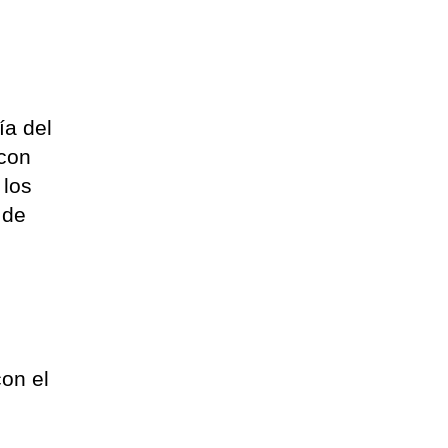
ía del
 con
 los
 de
con el