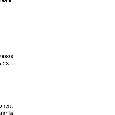
gresos
a 23 de
tancia
tar la