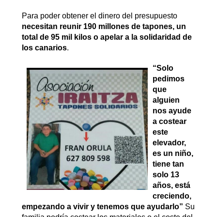
Para poder obtener el dinero del presupuesto
necesitan reunir 190 millones de tapones, un
total de 95 mil kilos o apelar a la solidaridad de
los canarios
.
“Solo
pedimos
que
alguien
nos ayude
a costear
este
elevador,
es un niño,
tiene tan
solo 13
años, está
creciendo,
empezando a vivir y tenemos que ayudarlo”
Su