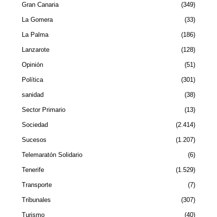
Gran Canaria
349
La Gomera
33
La Palma
186
Lanzarote
128
Opinión
51
Política
301
sanidad
38
Sector Primario
13
Sociedad
2.414
Sucesos
1.207
Telemaratón Solidario
6
Tenerife
1.529
Transporte
7
Tribunales
307
Turismo
40