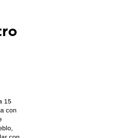
tro
a 15
ta con
e
eblo,
lar con