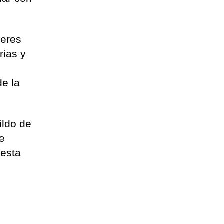
jeres
rias y
de la
ildo de
ue
 esta