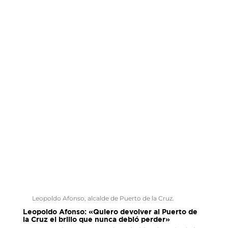
Leopoldo Afonso, alcalde de Puerto de la Cruz.
Leopoldo Afonso: «Quiero devolver al Puerto de
la Cruz el brillo que nunca debió perder»