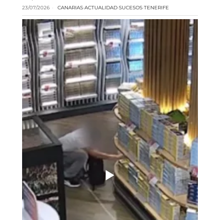
23/07/2026
CANARIAS
·
ACTUALIDAD
·
SUCESOS
·
TENERIFE