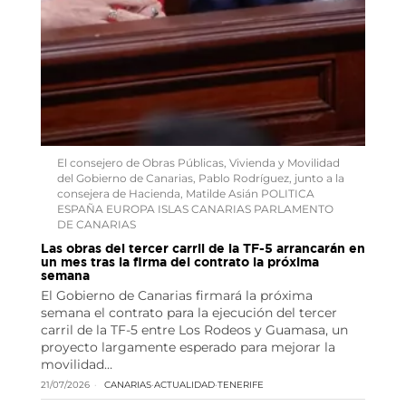
El consejero de Obras Públicas, Vivienda y Movilidad
del Gobierno de Canarias, Pablo Rodríguez, junto a la
consejera de Hacienda, Matilde Asián POLITICA
ESPAÑA EUROPA ISLAS CANARIAS PARLAMENTO
DE CANARIAS
Las obras del tercer carril de la TF-5 arrancarán en
un mes tras la firma del contrato la próxima
semana
El Gobierno de Canarias firmará la próxima
semana el contrato para la ejecución del tercer
carril de la TF-5 entre Los Rodeos y Guamasa, un
proyecto largamente esperado para mejorar la
movilidad…
21/07/2026
CANARIAS
·
ACTUALIDAD
·
TENERIFE