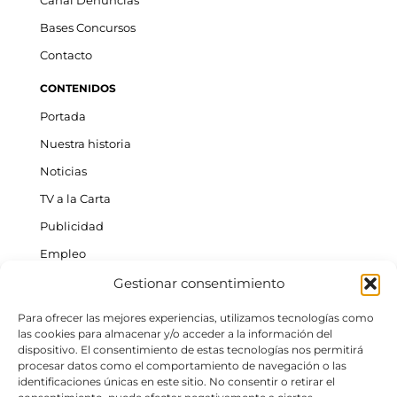
Canal Denuncias
Bases Concursos
Contacto
CONTENIDOS
Portada
Nuestra historia
Noticias
TV a la Carta
Publicidad
Empleo
Gestionar consentimiento
ACTUALIDAD INSULAR
Tenerife
Para ofrecer las mejores experiencias, utilizamos tecnologías como
las cookies para almacenar y/o acceder a la información del
Gran Canaria
dispositivo. El consentimiento de estas tecnologías nos permitirá
procesar datos como el comportamiento de navegación o las
La Palma
identificaciones únicas en este sitio. No consentir o retirar el