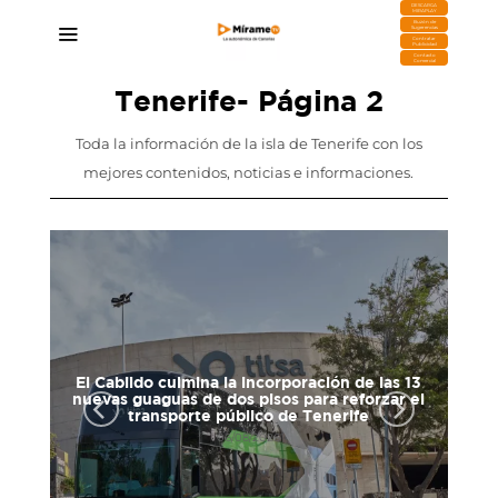
DESCARGA
MIRAPLAY
Buzón de
Sugerencias
Contratar
Publicidad
Contacto
Comercial
Tenerife
- Página 2
Toda la información de la isla de Tenerife con los
mejores contenidos, noticias e informaciones.
El Cabildo culmina la incorporación de las 13
go de
nuevas guaguas de dos pisos para reforzar el
fe
transporte público de Tenerife
06/08/2026