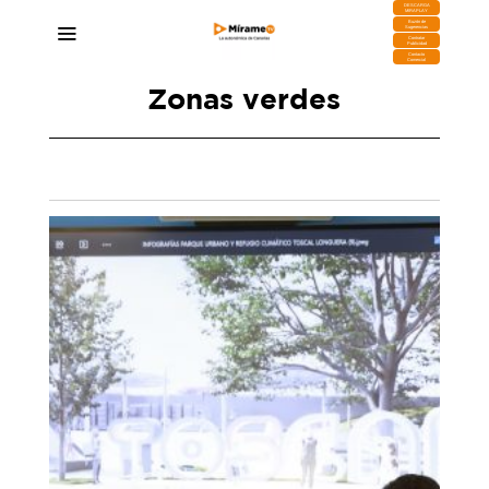
DESCARGA
MIRAPLAY
Buzón de
Sugerencias
Contratar
Publicidad
Contacto
Comercial
Zonas verdes