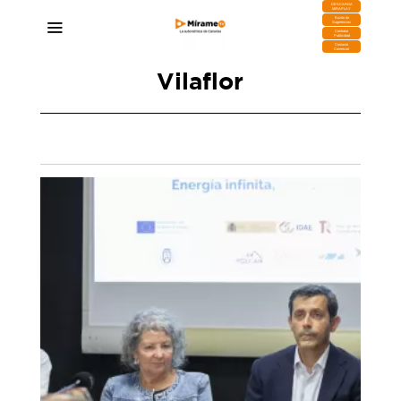
DESCARGA
MIRAPLAY
Buzón de
Sugerencias
Contratar
Publicidad
Contacto
Comercial
Vilaflor