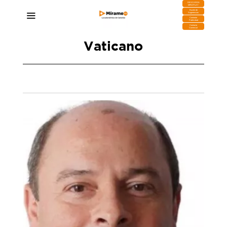
DESCARGA
MIRAPLAY
Buzón de
Sugerencias
Contratar
Publicidad
Contacto
Comercial
Vaticano