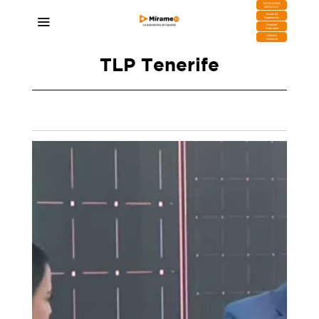
DESCARGA
MIRAPLAY
Buzón de
Sugerencias
Contratar
Publicidad
Contacto
Comercial
TLP Tenerife