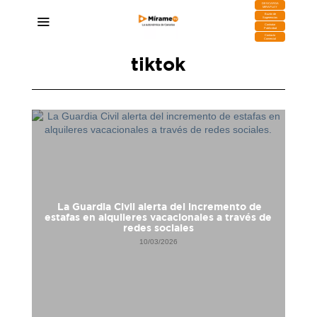
DESCARGA
MIRAPLAY
Buzón de
Sugerencias
Contratar
Publicidad
Contacto
Comercial
tiktok
La Guardia Civil alerta del incremento de
estafas en alquileres vacacionales a través de
redes sociales
10/03/2026