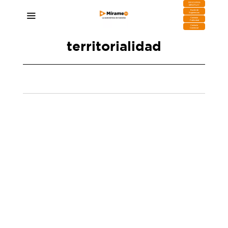
DESCARGA
MIRAPLAY
Buzón de
Sugerencias
Contratar
Publicidad
Contacto
Comercial
territorialidad
Clavijo resume un 2025 marcado por «la
tensión política y el abandono que ha sufrido
Canarias»
02/01/2026