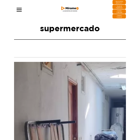
DESCARGA
MIRAPLAY
Buzón de
Sugerencias
Contratar
Publicidad
Contacto
Comercial
supermercado