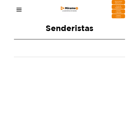
DESCARGA
MIRAPLAY
Buzón de
Sugerencias
Contratar
Publicidad
Contacto
Comercial
Senderistas
La Guardia Civil intercepta a 19 turistas
haciendo senderismo en La Gomera pese a las
restricciones por la borrasca Therese
25/03/2026