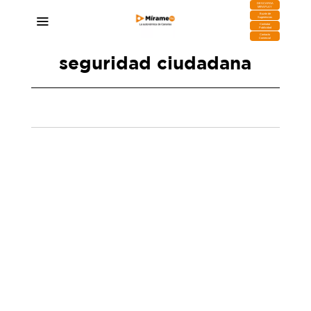
DESCARGA
MIRAPLAY
Buzón de
Sugerencias
Contratar
Publicidad
Contacto
Comercial
seguridad ciudadana
La Guardia Civil arresta a un sospechoso tras un
robo con fuerza en una finca de Agüimes
26/12/2025