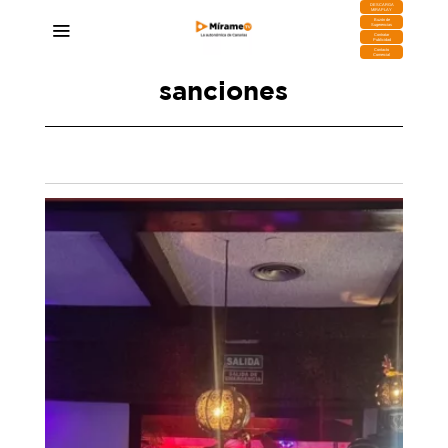
DESCARGA
MIRAPLAY
Buzón de
Sugerencias
Contratar
Publicidad
Contacto
Comercial
sanciones