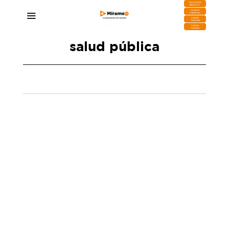
DESCARGA
MIRAPLAY
Buzón de
Sugerencias
Contratar
Publicidad
Contacto
Comercial
salud pública
Incautados 25.000 kilos de alimentos en mal
estado en un supermercado de Las Chafiras
14/01/2025