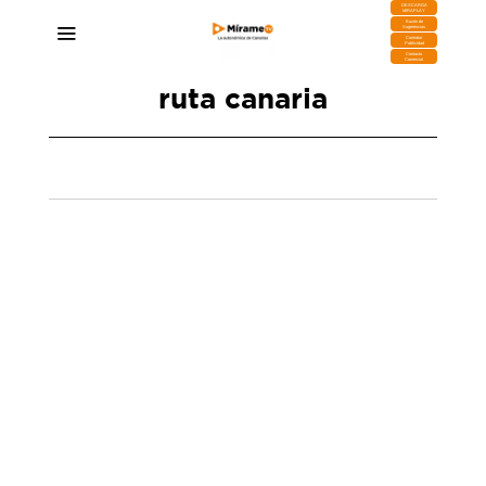
DESCARGA
MIRAPLAY
Buzón de
Sugerencias
Contratar
Publicidad
Contacto
Comercial
ruta canaria
El papa León XIV visitará Canarias en junio de
este año
09/01/2026