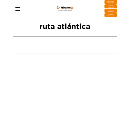
DESCARGA
MIRAPLAY
Buzón de
Sugerencias
Contratar
Publicidad
Contacto
Comercial
ruta atlántica
Fallecen 50 personas en un cayuco que se
dirigía a Canarias
16/01/2025