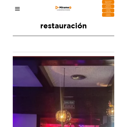
DESCARGA
MIRAPLAY
Buzón de
Sugerencias
Contratar
Publicidad
Contacto
Comercial
restauración